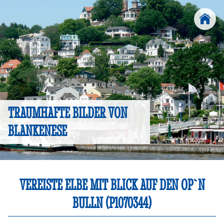
TRAUMHAFTE BILDER VON
BLANKENESE
VEREISTE ELBE MIT BLICK AUF DEN OP`N
BULLN (P1070344)