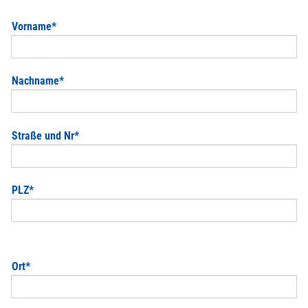
Pflichtfeld
Vorname
*
Pflichtfeld
Nachname
*
Pflichtfeld
Straße und Nr
*
Pflichtfeld
PLZ
*
Pflichtfeld
Ort
*