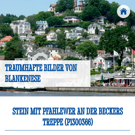
TRAUMHAFTE BILDER VON
BLANKENESE
STEIN MIT PFAHLEWER AN DER BECKERS
TREPPE (P1300366)