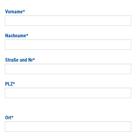
Pflichtfeld
Vorname
*
Pflichtfeld
Nachname
*
Pflichtfeld
Straße und Nr
*
Pflichtfeld
PLZ
*
Pflichtfeld
Ort
*