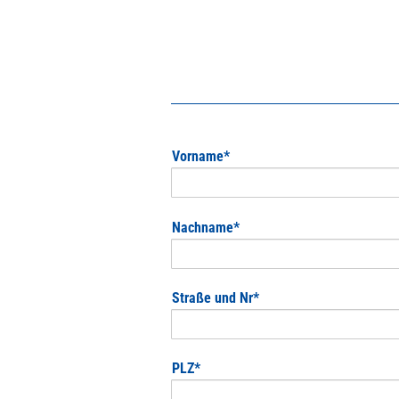
Pflichtfeld
Vorname
*
Pflichtfeld
Nachname
*
Pflichtfeld
Straße und Nr
*
Pflichtfeld
PLZ
*