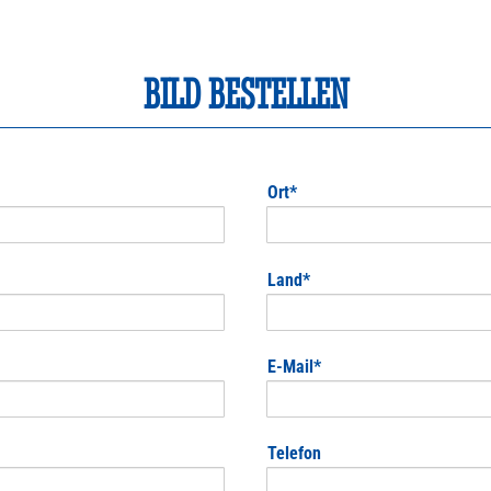
BILD BESTELLEN
Pflichtfeld
Ort
*
Pflichtfeld
Land
*
Pflichtfeld
E-Mail
*
Telefon