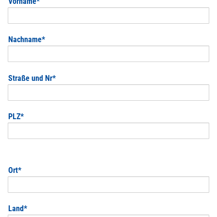
Pflichtfeld
Vorname
*
Pflichtfeld
Nachname
*
Pflichtfeld
Straße und Nr
*
Pflichtfeld
PLZ
*
Pflichtfeld
Ort
*
Pflichtfeld
Land
*