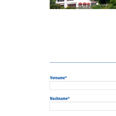
Pflichtfeld
Vorname
*
Pflichtfeld
Nachname
*